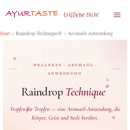
Zum
Hau
Inhalt
Erl(i)ebe Dich!
springen
Start
Raindrop-Technique® – Aromaöl-Anwendung
WELLNESS · AROMAÖL-
ANWENDUNG
®
Raindrop
Technique
Tropfen für Tropfen — eine Aromaöl-Anwendung, die
Körper, Geist und Seele berührt.