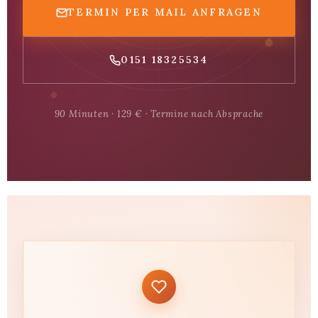
TERMIN PER MAIL ANFRAGEN
0151 18325534
90 Minuten · 129 € · Termine nach Absprache