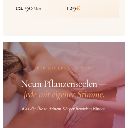
ca. 90
129
€
Min
DIE EINZELNEN ÖLE
Neun Pflanzenseelen —
jede mit eigener Stimme.
Was die Öle in deinem Körper bewirken können.