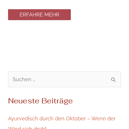
ERFAHRE MEHR
S
u
Neueste Beiträge
c
h
Ayurvedisch durch den Oktober – Wenn der
e
Wind sich dreht