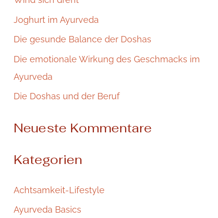
n
Joghurt im Ayurveda
n
Die gesunde Balance der Doshas
a
Die emotionale Wirkung des Geschmacks im
c
Ayurveda
h
:
Die Doshas und der Beruf
Neueste Kommentare
Kategorien
Achtsamkeit-Lifestyle
Ayurveda Basics