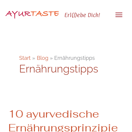
Zum
Hau
Inhalt
Erl(i)ebe Dich!
springen
Start
Blog
Ernährungstipps
Ernährungstipps
10
10 ayurvedische
ayurvedische
Ernährungsprinzipien
Ernährungsprinzipie