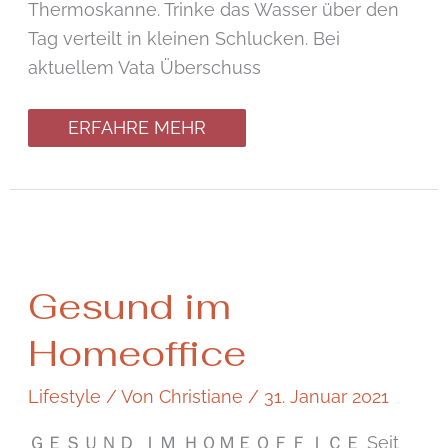
Thermoskanne. Trinke das Wasser über den
Tag verteilt in kleinen Schlucken. Bei
aktuellem Vata Überschuss
ERFAHRE MEHR
Gesund
Gesund im
im
Homeoffice
Homeoffice
Lifestyle
/ Von
Christiane
/
31. Januar 2021
ＧＥＳＵＮＤ ＩＭ ＨＯＭＥＯＦＦＩＣＥ Seit