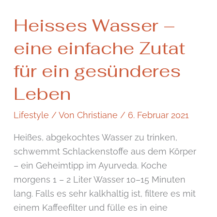
Heisses
Heisses Wasser –
Wasser
–
eine einfache Zutat
eine
einfache
Zutat
für ein gesünderes
für
ein
Leben
gesünderes
Leben
Lifestyle
/ Von
Christiane
/
6. Februar 2021
Heißes, abgekochtes Wasser zu trinken,
schwemmt Schlackenstoffe aus dem Körper
– ein Geheimtipp im Ayurveda. Koche
morgens 1 – 2 Liter Wasser 10–15 Minuten
lang. Falls es sehr kalkhaltig ist, filtere es mit
einem Kaffeefilter und fülle es in eine