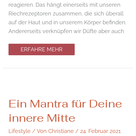
reagieren. Das hängt einerseits mit unseren
Riechrezeptoren zusammen, die sich überall
auf der Haut und in unserem Körper befinden.
Andererseits verknüpfen wir Düfte aber auch
ERFAHRE MEHR
Ein
Ein Mantra für Deine
Mantra
für
innere Mitte
Deine
innere
Mitte
Lifestyle
/ Von
Christiane
/
24. Februar 2021