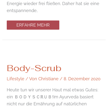
Energie wieder frei fließen. Daher hat sie eine
entspannende,
ERFAHRE MEHR
Body-
Body-Scrub
Scrub
Lifestyle
/ Von
Christiane
/
8. Dezember 2020
Heute tun wir unserer Haut mal etwas Gutes:
ein ＢＯＤＹＳＣℝＵＢ!Im Ayurveda basiert
nicht nur die Ernährung auf natürlichen