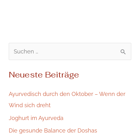
S
u
Neueste Beiträge
c
h
Ayurvedisch durch den Oktober – Wenn der
e
Wind sich dreht
n
Joghurt im Ayurveda
n
Die gesunde Balance der Doshas
a