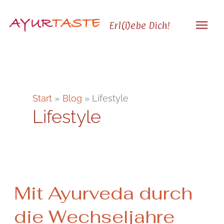
Zum
Hau
Inhalt
Erl(i)ebe Dich!
springen
Start
Blog
Lifestyle
Lifestyle
Mit
Mit Ayurveda durch
Ayurveda
durch
die Wechseljahre
die
Wechseljahre