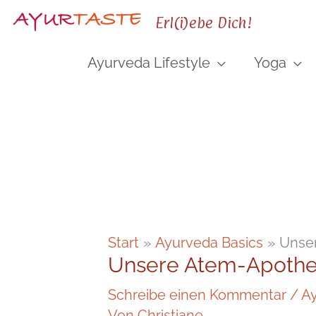
Zum
Erl(i)ebe Dich!
Inhalt
springen
Ayurveda Lifestyle
Yoga
Start
Ayurveda Basics
Unse
Unsere Atem-Apoth
Schreibe einen Kommentar
/
Ay
Von
Christiane