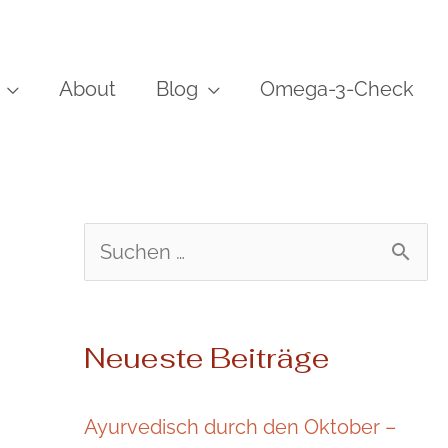
About
Blog
Omega-3-Check
S
u
c
Neueste Beiträge
h
e
Ayurvedisch durch den Oktober –