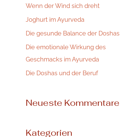
n
Wenn der Wind sich dreht
n
Joghurt im Ayurveda
a
Die gesunde Balance der Doshas
c
Die emotionale Wirkung des
h
Geschmacks im Ayurveda
:
Die Doshas und der Beruf
Neueste Kommentare
Kategorien