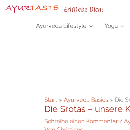
Zum
Erl(i)ebe Dich!
Inhalt
springen
Ayurveda Lifestyle
Yoga
Start
Ayurveda Basics
Die S
Die Srotas – unsere 
Schreibe einen Kommentar
/
Ay
Von
Christiane