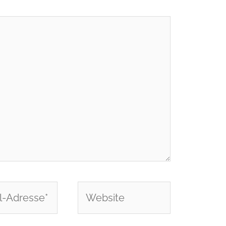
Website
e*