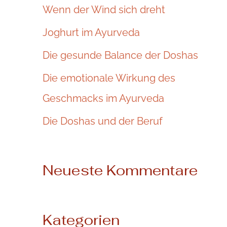
n
Wenn der Wind sich dreht
n
Joghurt im Ayurveda
a
Die gesunde Balance der Doshas
c
Die emotionale Wirkung des
h
Geschmacks im Ayurveda
:
Die Doshas und der Beruf
Neueste Kommentare
Kategorien