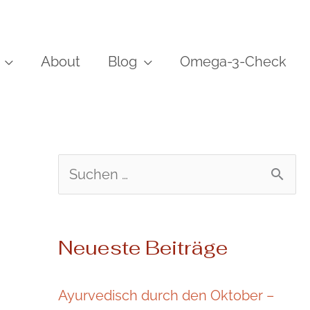
About
Blog
Omega-3-Check
S
u
c
Neueste Beiträge
h
e
Ayurvedisch durch den Oktober –