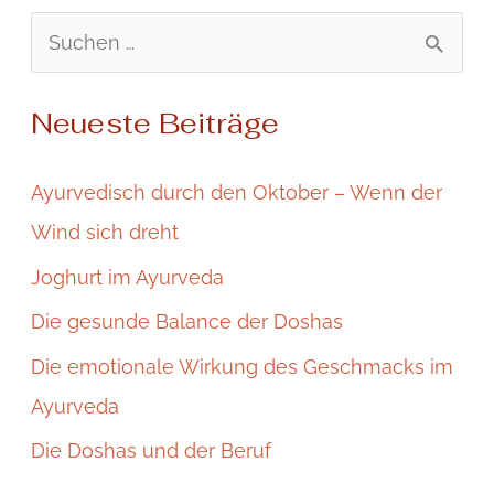
S
u
Neueste Beiträge
c
h
Ayurvedisch durch den Oktober – Wenn der
e
Wind sich dreht
n
Joghurt im Ayurveda
n
Die gesunde Balance der Doshas
a
Die emotionale Wirkung des Geschmacks im
c
Ayurveda
h
:
Die Doshas und der Beruf