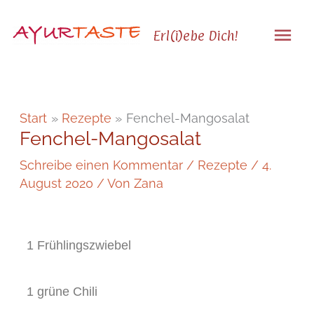
Zum
Hau
Inhalt
Erl(i)ebe Dich!
springen
Start
Rezepte
Fenchel-Mangosalat
Fenchel-Mangosalat
Schreibe einen Kommentar
/
Rezepte
/
4.
August 2020
/ Von
Zana
1 Frühlingszwiebel
1 grüne Chili