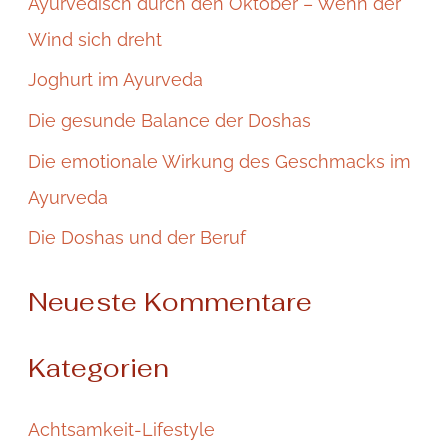
Ayurvedisch durch den Oktober – Wenn der
e
Wind sich dreht
n
Joghurt im Ayurveda
n
Die gesunde Balance der Doshas
a
Die emotionale Wirkung des Geschmacks im
c
Ayurveda
h
:
Die Doshas und der Beruf
Neueste Kommentare
Kategorien
Achtsamkeit-Lifestyle