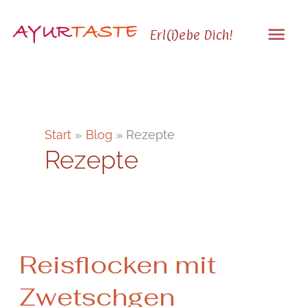
Zum
Hau
Inhalt
Erl(i)ebe Dich!
springen
Start
Blog
Rezepte
Rezepte
Reisflocken
Reisflocken mit
mit
Zwetschgen
Zwetschgen