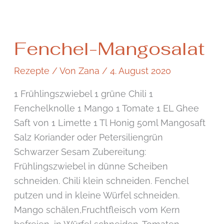
Fenchel-
Fenchel-Mangosalat
Mangosalat
Rezepte
/ Von
Zana
/
4. August 2020
1 Frühlingszwiebel 1 grüne Chili 1
Fenchelknolle 1 Mango 1 Tomate 1 EL Ghee
Saft von 1 Limette 1 Tl Honig 50ml Mangosaft
Salz Koriander oder Petersiliengrün
Schwarzer Sesam Zubereitung:
Frühlingszwiebel in dünne Scheiben
schneiden. Chili klein schneiden. Fenchel
putzen und in kleine Würfel schneiden.
Mango schälen,Fruchtfleisch vom Kern