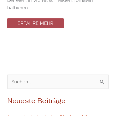
befreien, in Würfel schneiden. Tomaten
halbieren
ERFAHRE MEHR
S
u
Neueste Beiträge
c
h